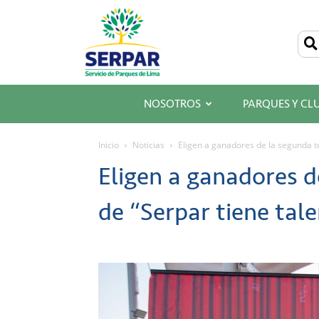
SERPAR
–
Servicio
de
Parques
de
Lima
NOSOTROS
PARQUES Y CL
Inicio
Noticias
Eligen a ganadores de la segunda t
Eligen a ganadores 
de “Serpar tiene tal