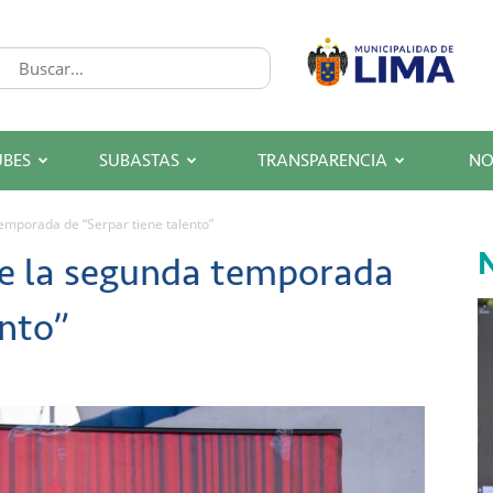
UBES
SUBASTAS
TRANSPARENCIA
NO
emporada de “Serpar tiene talento”
N
de la segunda temporada
ento”