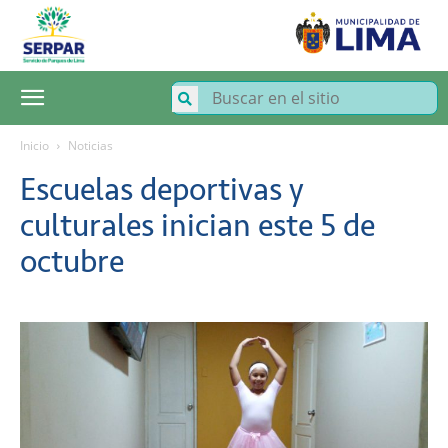
SERPAR
–
Servicio
de
Parques
de
Lima
Inicio
Noticias
Escuelas deportivas y
culturales inician este 5 de
octubre