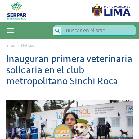
SERPAR
–
Servicio
de
Parques
de
Lima
Inicio
Noticias
Inauguran primera veterinaria
solidaria en el club
metropolitano Sinchi Roca