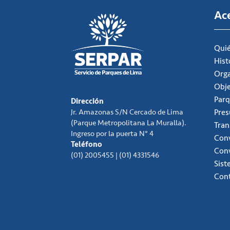
Ac
Qui
Hist
Org
Obje
Parq
Dirección
Jr. Amazonas S/N Cercado de Lima
Pre
(Parque Metropolitana La Muralla).
Tran
Ingreso por la puerta N° 4
Conv
Teléfono
Con
(01) 2005455 | (01) 4331546
Sist
Con