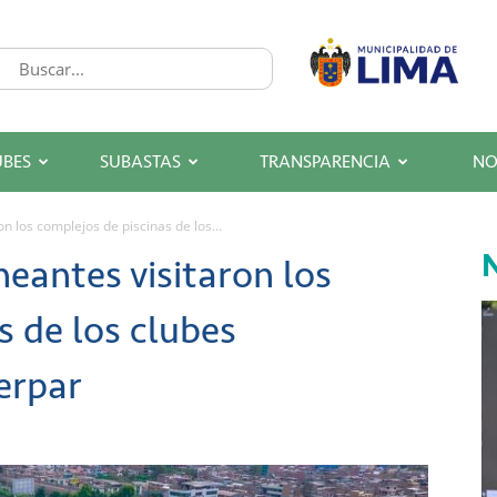
UBES
SUBASTAS
TRANSPARENCIA
NO
n los complejos de piscinas de los...
N
eantes visitaron los
s de los clubes
erpar