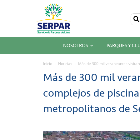
SERPAR
–
Servicio
de
Parques
de
Lima
NOSOTROS
PARQUES Y CL
Inicio
Noticias
Más de 300 mil veraneantes visitaro
Más de 300 mil veran
complejos de piscina
metropolitanos de S