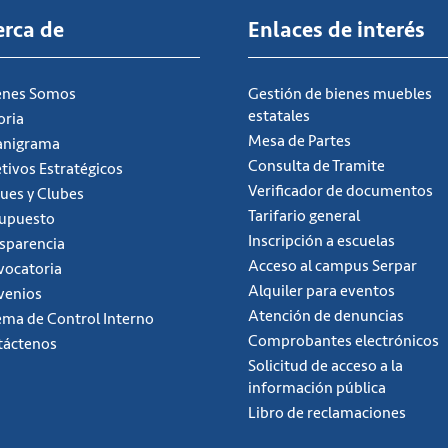
erca de
Enlaces de interés
énes Somos
Gestión de bienes muebles
estatales
oria
Mesa de Partes
anigrama
Consulta de Tramite
tivos Estratégicos
Verificador de documentos
ues y Clubes
Tarifario general
supuesto
Inscripción a escuelas
sparencia
Acceso al campus Serpar
ocatoria
Alquiler para eventos
venios
Atención de denuncias
ema de Control Interno
Comprobantes electrónicos
táctenos
Solicitud de acceso a la
información pública
Libro de reclamaciones