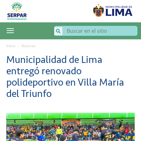
SERPAR
–
Servicio
de
Parques
de
Lima
Inicio
Noticias
Municipalidad de Lima
entregó renovado
polideportivo en Villa María
del Triunfo