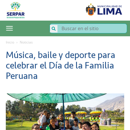
SERPAR
–
Servicio
de
Parques
de
Lima
Inicio
Noticias
Música, baile y deporte para
celebrar el Día de la Familia
Peruana