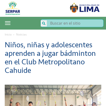
SERPAR
–
Servicio
de
Parques
de
Lima
Inicio
Noticias
Niños, niñas y adolescentes
aprenden a jugar bádminton
en el Club Metropolitano
Cahuide