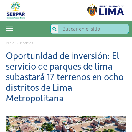
SERPAR
–
Servicio
de
Parques
de
Lima
Inicio
Noticias
Oportunidad de inversión: El
servicio de parques de lima
subastará 17 terrenos en ocho
distritos de Lima
Metropolitana