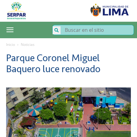
SERPAR
–
Servicio
de
Parques
de
Lima
Inicio
Noticias
Parque Coronel Miguel
Baquero luce renovado