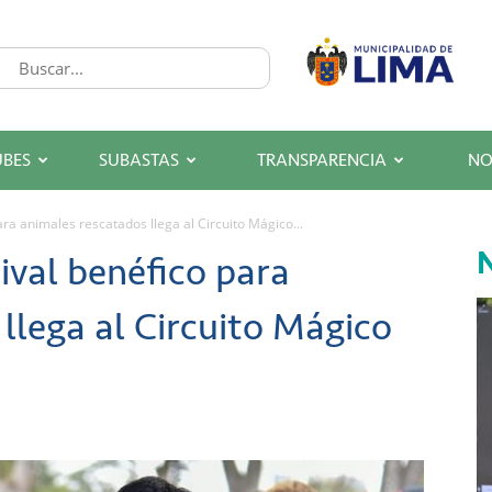
UBES
SUBASTAS
TRANSPARENCIA
NO
ara animales rescatados llega al Circuito Mágico...
N
ival benéfico para
llega al Circuito Mágico