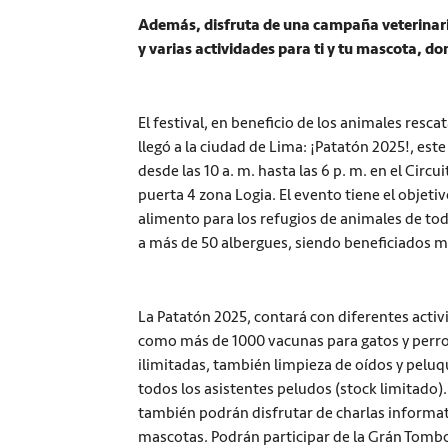
Además, disfruta de una campaña veterinaria
y varias actividades para ti y tu mascota, d
El festival, en beneficio de los animales resc
llegó a la ciudad de Lima: ¡Patatón 2025!, es
desde las 10 a. m. hasta las 6 p. m. en el Circu
puerta 4 zona Logia. El evento tiene el objeti
alimento para los refugios de animales de todo
a más de 50 albergues, siendo beneficiados 
La Patatón 2025, contará con diferentes activ
como más de 1000 vacunas para gatos y perros
ilimitadas, también limpieza de oídos y peluq
todos los asistentes peludos (stock limitado).
también podrán disfrutar de charlas informat
mascotas. Podrán participar de la Grán Tombol