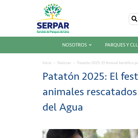
SERPAR
–
Servicio
de
Parques
de
Lima
NOSOTROS
PARQUES Y CL
Inicio
Noticias
Patatón 2025: El festival benéfico p
Patatón 2025: El fest
animales rescatados 
del Agua