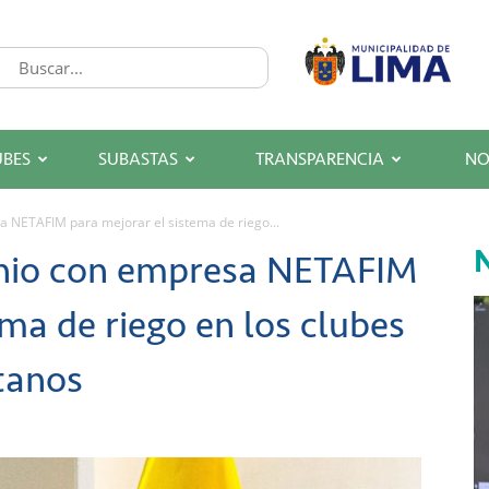
UBES
SUBASTAS
TRANSPARENCIA
NO
 NETAFIM para mejorar el sistema de riego...
N
nio con empresa NETAFIM
ema de riego en los clubes
tanos