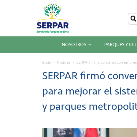
SERPAR
–
Servicio
de
Parques
de
Lima
NOSOTROS
PARQUES Y CL
Inicio
Noticias
SERPAR firmó convenio con empresa
SERPAR firmó conve
para mejorar el sist
y parques metropoli