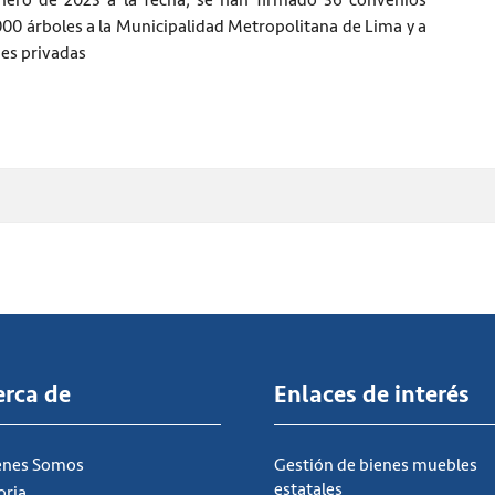
enero de 2023 a la fecha, se han firmado 36 convenios
000 árboles a la Municipalidad Metropolitana de Lima y a
des privadas
erca de
Enlaces de interés
énes Somos
Gestión de bienes muebles
estatales
oria