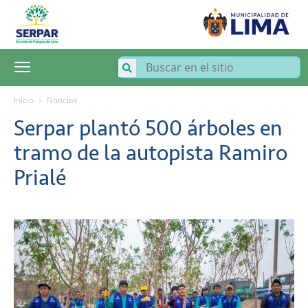
SERPAR
–
Servicio
de
Parques
de
Lima
Inicio
Noticias
Serpar plantó 500 árboles en
tramo de la autopista Ramiro
Prialé