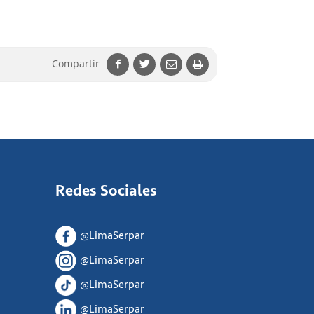
Compartir
Redes Sociales
@LimaSerpar
@LimaSerpar
@LimaSerpar
@LimaSerpar