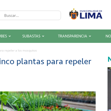
UBES
SUBASTAS
TRANSPARENCIA
NO
ra repeler a los mosquitos
N
nco plantas para repeler