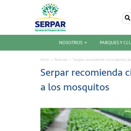
SERPAR
–
Servicio
de
Parques
de
Lima
NOSOTROS
PARQUES Y CL
Inicio
Noticias
Serpar recomienda cinco plantas pa
Serpar recomienda ci
a los mosquitos