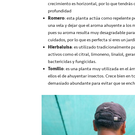
crecimiento es horizontal, por lo que tendrá
profundidad
Romero
: esta planta actúa como repelente p
una vela y dejar que el aroma ahuyente a los m
pues su aroma resulta muy desagradable para 
cuidados, por lo que es perfecta si eres un jard
Hierbaluisa
: es utilizado tradicionalmente 
activos como el citral, limoneno, linalol, geran
bactericidas y fungicidas.
Tomillo
: es una planta muy utilizada en el á
ellos el de ahuyentar insectos. Crece bien en t
demasiado abundante para evitar que se encha