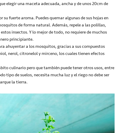
s que elegir una maceta adecuada, ancha y de unos 20cm de
or su fuerte aroma. Puedes quemar algunas de sus hojas en
osquitos de forma natural. Además, repele a las polillas,
estos insectos. Y lo mejor de todo, no requiere de muchos
inero principiante.
para ahuyentar a los mosquitos, gracias a sus compuestos
iol, nerol, citronelol y mirceno, los cuales tienen efectos
mbito culinario pero que también puede tener otros usos, entre
odo tipo de suelos, necesita mucha luz y el riego no debe ser
rque la tierra.