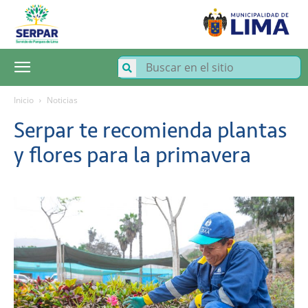
SERPAR
–
Servicio
de
Parques
de
Lima
Inicio
Noticias
Serpar te recomienda plantas
y flores para la primavera