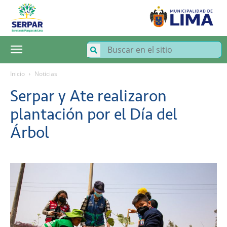
SERPAR
–
Servicio
de
Parques
de
Lima
Inicio
Noticias
Serpar y Ate realizaron
plantación por el Día del
Árbol