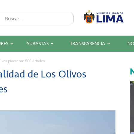
UBES
SUBASTAS
TRANSPARENCIA
NO
livos plantaron 500 árboles
N
lidad de Los Olivos
es