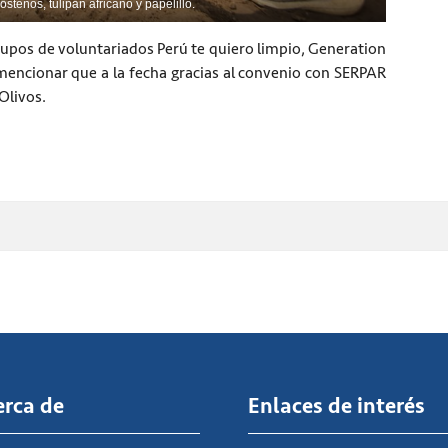
steños, tulipán africano y papelillo.
rupos de voluntariados Perú te quiero limpio, Generation
mencionar que a la fecha gracias al convenio con SERPAR
Olivos.
erca de
Enlaces de interés