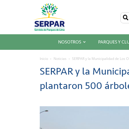
SERPAR
–
Servicio
de
Parques
de
Lima
NOSOTROS
PARQUES Y CL
Inicio
Noticias
SERPAR y la Municipalidad de Los O
SERPAR y la Municipa
plantaron 500 árbol