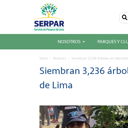
SERPAR
–
Servicio
de
Parques
de
Lima
NOSOTROS
PARQUES Y CL
Inicio
Noticias
Siembran 3,236 árboles en dieciséis
Siembran 3,236 árbole
de Lima