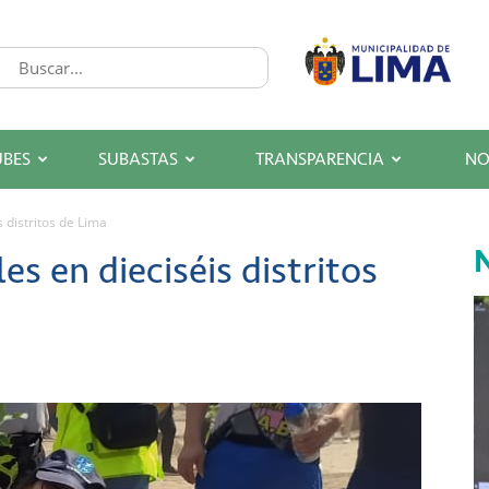
UBES
SUBASTAS
TRANSPARENCIA
NO
 distritos de Lima
N
s en dieciséis distritos