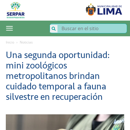
SERPAR
–
Servicio
de
Parques
de
Lima
Inicio
Noticias
Una segunda oportunidad:
mini zoológicos
metropolitanos brindan
cuidado temporal a fauna
silvestre en recuperación