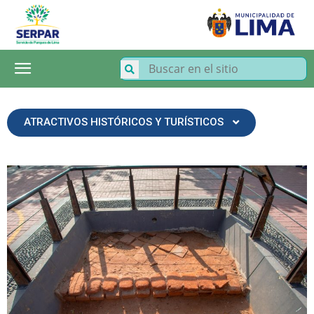
SERPAR
–
Servicio
de
Parques
de
Lima
ATRACTIVOS HISTÓRICOS Y TURÍSTICOS