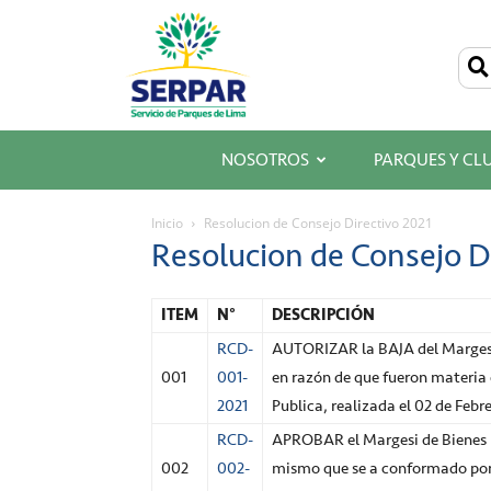
SERPAR
–
Servicio
de
Parques
de
Lima
NOSOTROS
PARQUES Y CL
Inicio
Resolucion de Consejo Directivo 2021
Resolucion de Consejo D
ITEM
N°
DESCRIPCIÓN
RCD-
AUTORIZAR la BAJA del Margesi 
001
001-
en razón de que fueron materia 
2021
Publica, realizada el 02 de Febr
RCD-
APROBAR el Margesi de Bienes I
002
002-
mismo que se a conformado por