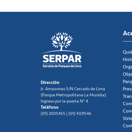
Ac
Qui
Hist
Org
Obje
Parq
Dirección
Jr. Amazonas S/N Cercado de Lima
Pre
(Parque Metropolitana La Muralla).
Tran
Ingreso por la puerta N° 4
Conv
Teléfono
Con
(01) 2005455 | (01) 4331546
Sist
Con