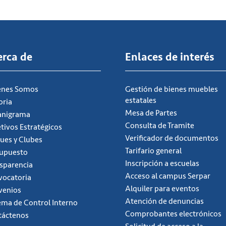
erca de
Enlaces de interés
énes Somos
Gestión de bienes muebles
estatales
oria
Mesa de Partes
anigrama
Consulta de Tramite
tivos Estratégicos
Verificador de documentos
ues y Clubes
Tarifario general
supuesto
Inscripción a escuelas
sparencia
Acceso al campus Serpar
ocatoria
Alquiler para eventos
venios
Atención de denuncias
ema de Control Interno
Comprobantes electrónicos
táctenos