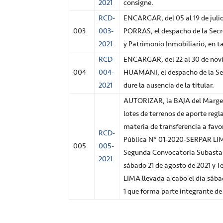
2021
consigne.
RCD-
ENCARGAR, del 05 al 19 de ju
003
003-
PORRAS, el despacho de la Secre
2021
y Patrimonio Inmobiliario, en ta
RCD-
ENCARGAR, del 22 al 30 de no
004
004-
HUAMANI, el despacho de la Secr
2021
dure la ausencia de la titular.
AUTORIZAR, la BAJA del Margesí
lotes de terrenos de aporte reg
materia de transferencia a favo
RCD-
Pública N° 01-2020-SERPAR LIMA
005
005-
Segunda Convocatoria Subasta 
2021
sábado 21 de agosto de 2021 y
LIMA llevada a cabo el día sába
1 que forma parte integrante de