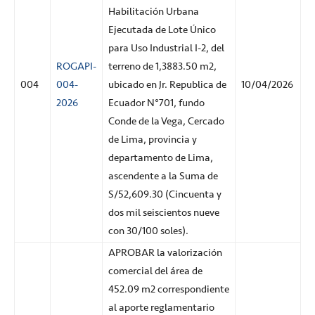
Habilitación Urbana
Ejecutada de Lote Único
para Uso Industrial I-2, del
ROGAPI-
terreno de 1,3883.50 m2,
004
004-
ubicado en Jr. Republica de
10/04/2026
2026
Ecuador N°701, fundo
Conde de la Vega, Cercado
de Lima, provincia y
departamento de Lima,
ascendente a la Suma de
S/52,609.30 (Cincuenta y
dos mil seiscientos nueve
con 30/100 soles).
APROBAR la valorización
comercial del área de
452.09 m2 correspondiente
al aporte reglamentario