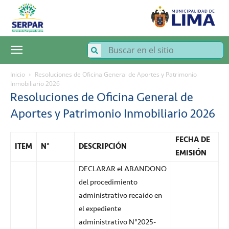
SERPAR
–
Servicio
de
Parques
de
Lima
Inicio
Resoluciones de Oficina General de Aportes y Patrimonio
Inmobiliario 2026
Resoluciones de Oficina General de
Aportes y Patrimonio Inmobiliario 2026
FECHA DE
ITEM
N°
DESCRIPCIÓN
EMISIÓN
DECLARAR el ABANDONO
del procedimiento
administrativo recaído en
el expediente
administrativo N°2025-