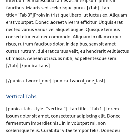
Interdum et malesuada fames ac ante ipsum primis in
faucibus. Mauris sed scelerisque purus.[/tab] [tab
title=”Tab 3″]Proin in tristique libero, ut luctus ex. Aliquam
erat volutpat. Donec laoreet viverra efficitur. Ut quis erat
nec leo varius varius vel aliquet augue. Quisque tempus
consectetur erat nec commodo. Aliquam in ullamcorper
risus, rutrum faucibus dolor. In dapibus, sem sit amet
cursus rutrum, dui erat cursus velit, eu hendrerit velit lectus
ut massa. Aenean ut iaculis nibh, ac pellentesque sem.
[/tab] [/punica-tabs]
[/punica-twocol_one] [punica-twocol_one_last]
Vertical Tabs
[punica-tabs style=”vertical”] [tab title=”Tab 1″]Lorem
ipsum dolor sit amet, consectetur adipiscing elit. Donec
fermentum imperdiet nisl. In in volutpat mi, non
scelerisque felis. Curabitur vitae tempor felis. Donec eu