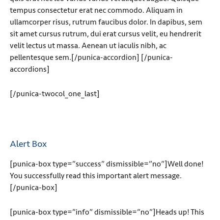
tempus consectetur erat nec commodo. Aliquam in
ullamcorper risus, rutrum faucibus dolor. In dapibus, sem
sit amet cursus rutrum, dui erat cursus velit, eu hendrerit
velit lectus ut massa. Aenean ut iaculis nibh, ac
pellentesque sem.[/punica-accordion] [/punica-
accordions]
[/punica-twocol_one_last]
Alert Box
[punica-box type=”success” dismissible=”no”]Well done!
You successfully read this important alert message.
[/punica-box]
[punica-box type=”info” dismissible=”no”]Heads up! This