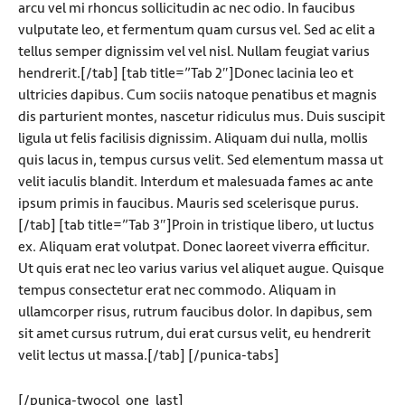
arcu vel mi rhoncus sollicitudin ac nec odio. In faucibus
vulputate leo, et fermentum quam cursus vel. Sed ac elit a
tellus semper dignissim vel vel nisl. Nullam feugiat varius
hendrerit.[/tab] [tab title=”Tab 2″]Donec lacinia leo et
ultricies dapibus. Cum sociis natoque penatibus et magnis
dis parturient montes, nascetur ridiculus mus. Duis suscipit
ligula ut felis facilisis dignissim. Aliquam dui nulla, mollis
quis lacus in, tempus cursus velit. Sed elementum massa ut
velit iaculis blandit. Interdum et malesuada fames ac ante
ipsum primis in faucibus. Mauris sed scelerisque purus.
[/tab] [tab title=”Tab 3″]Proin in tristique libero, ut luctus
ex. Aliquam erat volutpat. Donec laoreet viverra efficitur.
Ut quis erat nec leo varius varius vel aliquet augue. Quisque
tempus consectetur erat nec commodo. Aliquam in
ullamcorper risus, rutrum faucibus dolor. In dapibus, sem
sit amet cursus rutrum, dui erat cursus velit, eu hendrerit
velit lectus ut massa.[/tab] [/punica-tabs]
[/punica-twocol_one_last]