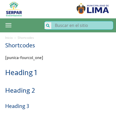
SERPAR
–
Servicio
de
Parques
de
Lima
Inicio
Shortcodes
Shortcodes
[punica-fourcol_one]
Heading 1
Heading 2
Heading 3