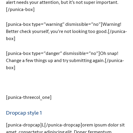
alert needs your attention, but it’s not super important.
[/punica-box]
[punica-box type=”warning” dismissible=”no”]Warning!
Better check yourself, you’re not looking too good.[/punica-
box]
[punica-box type=”danger” dismissible=”no”]Oh snap!
Change a few things up and try submitting again.[/punica-
box]
[punica-threecol_one]
Dropcap style 1
[punica-dropcap]L[/punica-dropcap]orem ipsum dolor sit
amet, consectetur adipiscing elit. Donec fermentum