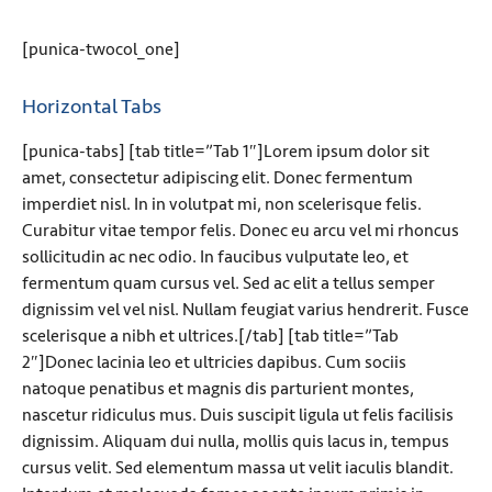
[punica-twocol_one]
Horizontal Tabs
[punica-tabs] [tab title=”Tab 1″]Lorem ipsum dolor sit
amet, consectetur adipiscing elit. Donec fermentum
imperdiet nisl. In in volutpat mi, non scelerisque felis.
Curabitur vitae tempor felis. Donec eu arcu vel mi rhoncus
sollicitudin ac nec odio. In faucibus vulputate leo, et
fermentum quam cursus vel. Sed ac elit a tellus semper
dignissim vel vel nisl. Nullam feugiat varius hendrerit. Fusce
scelerisque a nibh et ultrices.[/tab] [tab title=”Tab
2″]Donec lacinia leo et ultricies dapibus. Cum sociis
natoque penatibus et magnis dis parturient montes,
nascetur ridiculus mus. Duis suscipit ligula ut felis facilisis
dignissim. Aliquam dui nulla, mollis quis lacus in, tempus
cursus velit. Sed elementum massa ut velit iaculis blandit.