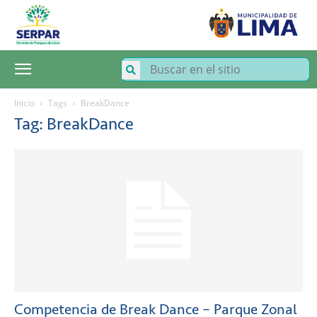
SERPAR
–
Servicio
de
Parques
de
Lima
Inicio
Tags
BreakDance
Tag: BreakDance
Competencia de Break Dance – Parque Zonal