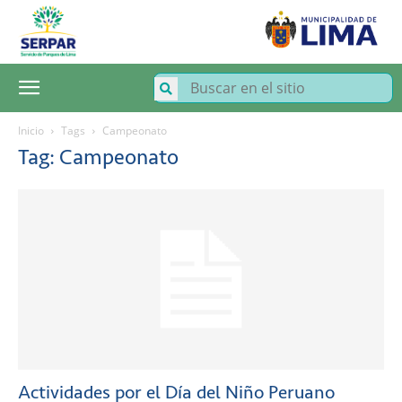
SERPAR
–
Servicio
de
Parques
de
Lima
Inicio
Tags
Campeonato
Tag: Campeonato
Actividades por el Día del Niño Peruano