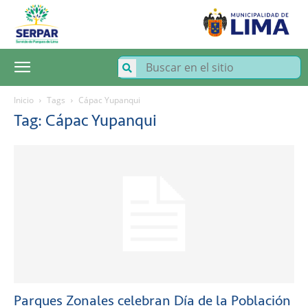
SERPAR
–
Servicio
de
Parques
de
Lima
Inicio
Tags
Cápac Yupanqui
Tag: Cápac Yupanqui
Parques Zonales celebran Día de la Población