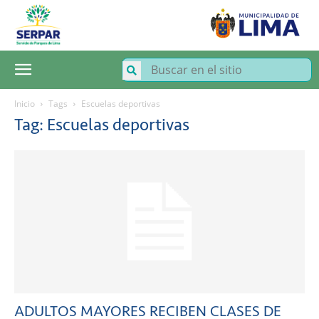
SERPAR
–
Servicio
de
Parques
de
Lima
Inicio
Tags
Escuelas deportivas
Tag: Escuelas deportivas
ADULTOS MAYORES RECIBEN CLASES DE