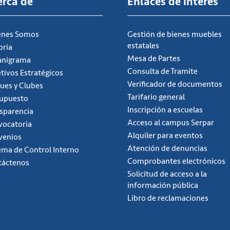
erca de
Enlaces de interés
énes Somos
Gestión de bienes muebles
estatales
oria
Mesa de Partes
anigrama
Consulta de Tramite
tivos Estratégicos
Verificador de documentos
ues y Clubes
Tarifario general
supuesto
Inscripción a escuelas
sparencia
Acceso al campus Serpar
ocatoria
Alquiler para eventos
venios
Atención de denuncias
ema de Control Interno
Comprobantes electrónicos
táctenos
Solicitud de acceso a la
información pública
Libro de reclamaciones