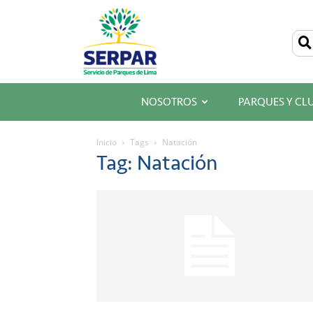
SERPAR
–
Servicio
de
Parques
de
Lima
NOSOTROS
PARQUES Y CL
Inicio
Tags
Natación
Tag: Natación