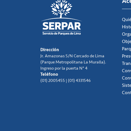
Ac
Qui
Hist
Org
Obje
Parq
Dirección
Jr. Amazonas S/N Cercado de Lima
Pre
(Parque Metropolitana La Muralla).
Tran
Ingreso por la puerta N° 4
Conv
Teléfono
Con
(01) 2005455 | (01) 4331546
Sist
Con