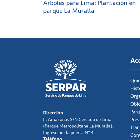
Árboles para Lima: Plantación en
parque La Muralla
Ac
Qui
Hist
Org
Obje
Parq
Dirección
Jr. Amazonas S/N Cercado de Lima
Pre
(Parque Metropolitana La Muralla).
Tran
Ingreso por la puerta N° 4
Conv
Teléfono