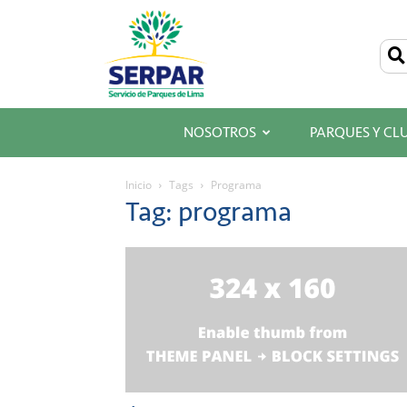
SERPAR
–
Servicio
de
Parques
de
Lima
NOSOTROS
PARQUES Y CL
Inicio
Tags
Programa
Tag: programa