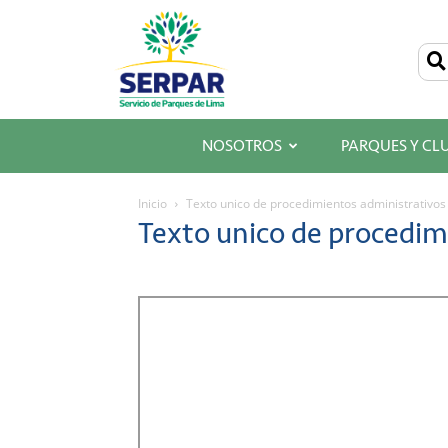
SERPAR
–
Servicio
de
Parques
de
Lima
NOSOTROS
PARQUES Y CL
Inicio
Texto unico de procedimientos administrativos
Texto unico de procedim