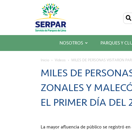
SERPAR
–
Servicio
de
Parques
de
Lima
NOSOTROS
PARQUES Y CL
Inicio
Videos
MILES DE PERSONAS VISITARON PAR
MILES DE PERSONA
ZONALES Y MALECÓ
EL PRIMER DÍA DEL 
La mayor afluencia de público se registró en