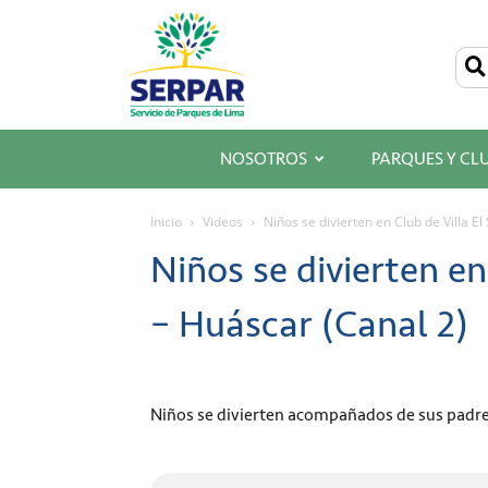
SERPAR
–
Servicio
de
Parques
de
Lima
NOSOTROS
PARQUES Y CL
Inicio
Videos
Niños se divierten en Club de Villa El
Niños se divierten en
– Huáscar (Canal 2)
Niños se divierten acompañados de sus padre