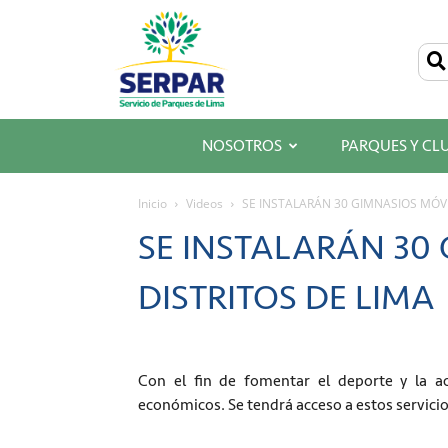
SERPAR
–
Servicio
de
Parques
de
Lima
NOSOTROS
PARQUES Y CL
Inicio
Videos
SE INSTALARÁN 30 GIMNASIOS MÓVI
SE INSTALARÁN 30
DISTRITOS DE LIMA
Con el fin de fomentar el deporte y la ac
económicos. Se tendrá acceso a estos servicio