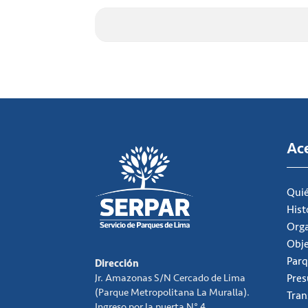
Ac
Qui
Hist
Org
Obje
Parq
Dirección
Jr. Amazonas S/N Cercado de Lima
Pre
(Parque Metropolitana La Muralla).
Tran
Ingreso por la puerta N° 4