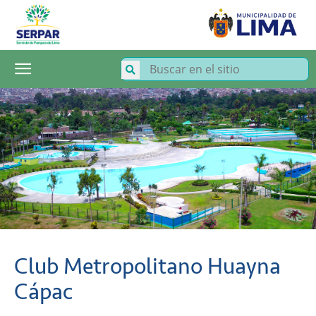
SERPAR
–
Servicio
de
Parques
de
Lima
Club Metropolitano Huayna
Cápac