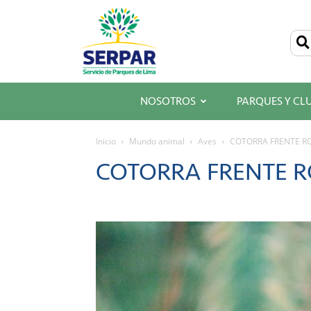
SERPAR
–
Servicio
de
Parques
de
Lima
NOSOTROS
PARQUES Y CL
Inicio
Mundo animal
Aves
COTORRA FRENTE R
COTORRA FRENTE R