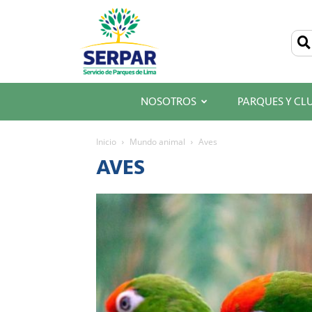
SERPAR
–
Servicio
de
Parques
de
Lima
NOSOTROS
PARQUES Y CL
Inicio
Mundo animal
Aves
AVES