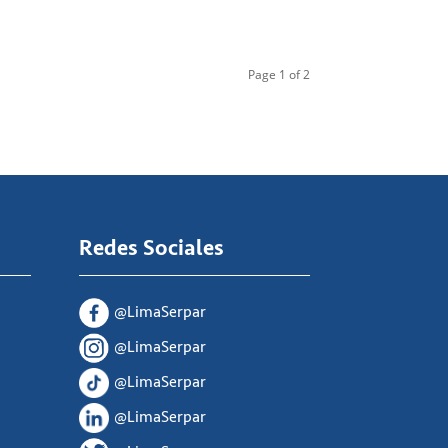
Page 1 of 2
Redes Sociales
@LimaSerpar
@LimaSerpar
@LimaSerpar
@LimaSerpar