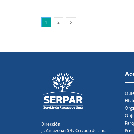
1
2
Ac
Qui
Hist
Org
Obje
Parq
Dirección
Jr. Amazonas S/N Cercado de Lima
Pre