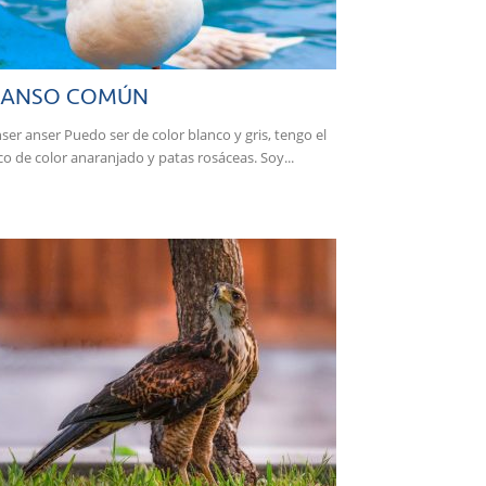
ANSO COMÚN
ser anser Puedo ser de color blanco y gris, tengo el
co de color anaranjado y patas rosáceas. Soy...