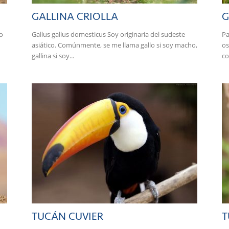
GALLINA CRIOLLA
G
o
Gallus gallus domesticus Soy originaria del sudeste
Pa
asiático. Comúnmente, se me llama gallo si soy macho,
os
gallina si soy...
co
TUCÁN CUVIER
T