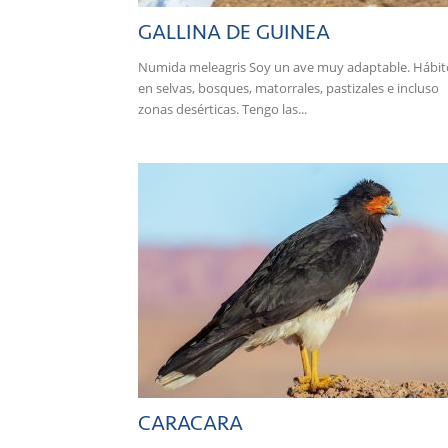
GALLINA DE GUINEA
Numida meleagris Soy un ave muy adaptable. Hábit
en selvas, bosques, matorrales, pastizales e incluso
zonas desérticas. Tengo las...
CARACARA