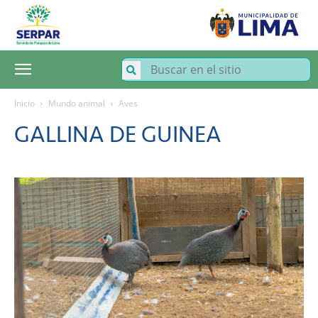
SERPAR
–
Servicio
de
Parques
de
Lima
Inicio
Mundo animal
Aves
GALLINA DE GUINEA