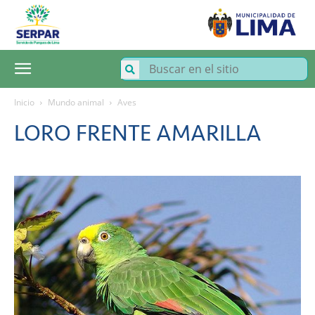
SERPAR
–
Servicio
de
Parques
de
Lima
Inicio
Mundo animal
Aves
LORO FRENTE AMARILLA