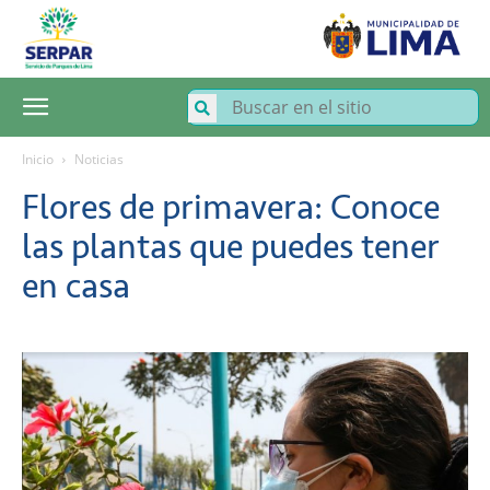
SERPAR
–
Servicio
de
Parques
de
Lima
Inicio
Noticias
Flores de primavera: Conoce
las plantas que puedes tener
en casa