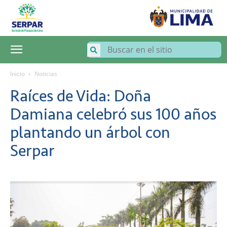
SERPAR
–
Servicio
de
Parques
de
Lima
Inicio
Noticias
Raíces de Vida: Doña
Damiana celebró sus 100 años
plantando un árbol con
Serpar