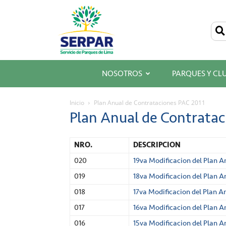
SERPAR
–
Servicio
de
Parques
de
Lima
NOSOTROS
PARQUES Y CL
Inicio
Plan Anual de Contrataciones PAC 2011
Plan Anual de Contratac
NRO.
DESCRIPCION
020
19va Modificacion del Plan A
019
18va Modificacion del Plan A
018
17va Modificacion del Plan A
017
16va Modificacion del Plan A
016
15va Modificacion del Plan A