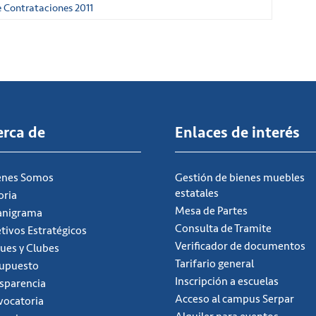
e Contrataciones 2011
erca de
Enlaces de interés
énes Somos
Gestión de bienes muebles
estatales
oria
Mesa de Partes
anigrama
Consulta de Tramite
tivos Estratégicos
Verificador de documentos
ues y Clubes
Tarifario general
supuesto
Inscripción a escuelas
sparencia
Acceso al campus Serpar
ocatoria