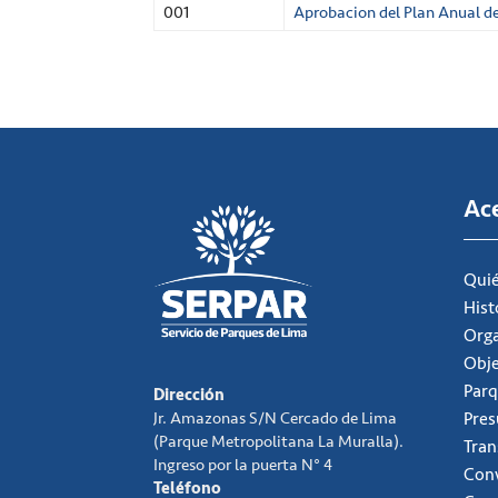
001
Aprobacion del Plan Anual d
Ac
Qui
Hist
Org
Obje
Parq
Dirección
Jr. Amazonas S/N Cercado de Lima
Pre
(Parque Metropolitana La Muralla).
Tran
Ingreso por la puerta N° 4
Conv
Teléfono