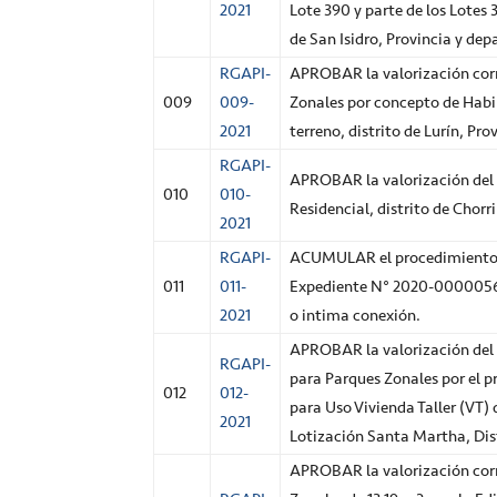
2021
Lote 390 y parte de los Lotes
de San Isidro, Provincia y de
RGAPI-
APROBAR la valorización corr
009
009-
Zonales por concepto de Habil
2021
terreno, distrito de Lurín, P
RGAPI-
APROBAR la valorización del D
010
010-
Residencial, distrito de Chorr
2021
RGAPI-
ACUMULAR el procedimiento s
011
011-
Expediente N° 2020-0000056, 
2021
o intima conexión.
APROBAR la valorización del 
RGAPI-
para Parques Zonales por el 
012
012-
para Uso Vivienda Taller (VT)
2021
Lotización Santa Martha, Dis
APROBAR la valorización corr