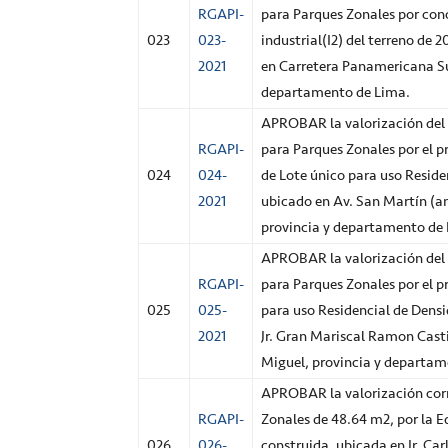
RGAPI-
para Parques Zonales por con
023
023-
industrial(I2) del terreno de 
2021
en Carretera Panamericana Sur,
departamento de Lima.
APROBAR la valorización del 
RGAPI-
para Parques Zonales por el 
024
024-
de Lote único para uso Resid
2021
ubicado en Av. San Martín (ant
provincia y departamento de
APROBAR la valorización del 
RGAPI-
para Parques Zonales por el 
025
025-
para uso Residencial de Dens
2021
Jr. Gran Mariscal Ramon Casti
Miguel, provincia y departam
APROBAR la valorización corr
RGAPI-
Zonales de 48.64 m2, por la E
026
026-
construida, ubicada en Jr. Car