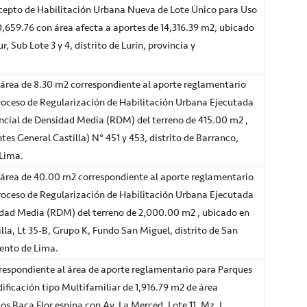
cepto de Habilitación Urbana Nueva de Lote Único para Uso
20,659.76 con área afecta a aportes de 14,316.39 m2, ubicado
 Sub Lote 3 y 4, distrito de Lurín, provincia y
área de 8.30 m2 correspondiente al aporte reglamentario
proceso de Regularización de Habilitación Urbana Ejecutada
encial de Densidad Media (RDM) del terreno de 415.00 m2 ,
es General Castilla) N° 451 y 453, distrito de Barranco,
 Lima.
área de 40.00 m2 correspondiente al aporte reglamentario
proceso de Regularización de Habilitación Urbana Ejecutada
idad Media (RDM) del terreno de 2,000.00 m2 , ubicado en
lla, Lt 35-B, Grupo K, Fundo San Miguel, distrito de San
ento de Lima.
espondiente al área de aporte reglamentario para Parques
dificación tipo Multifamiliar de 1,916.79 m2 de área
los Baca Flor espina con Av. La Merced, Lote 11, Mz. I,