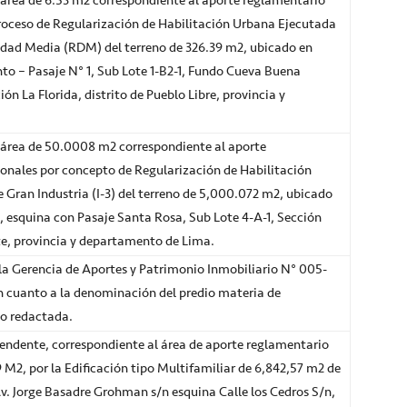
área de 6.53 m2 correspondiente al aporte reglamentario
proceso de Regularización de Habilitación Urbana Ejecutada
idad Media (RDM) del terreno de 326.39 m2, ubicado en
to – Pasaje N° 1, Sub Lote 1-B2-1, Fundo Cueva Buena
ón La Florida, distrito de Pueblo Libre, provincia y
área de 50.0008 m2 correspondiente al aporte
onales por concepto de Regularización de Habilitación
Gran Industria (I-3) del terreno de 5,000.072 m2, ubicado
, esquina con Pasaje Santa Rosa, Sub Lote 4-A-1, Sección
te, provincia y departamento de Lima.
la Gerencia de Aportes y Patrimonio Inmobiliario N° 005-
en cuanto a la denominación del predio materia de
o redactada.
ndente, correspondiente al área de aporte reglamentario
9 M2, por la Edificación tipo Multifamiliar de 6,842,57 m2 de
v. Jorge Basadre Grohman s/n esquina Calle los Cedros S/n,