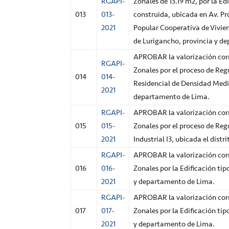
RGAPI-
Zonales de 13.19 m2, por la E
013
013-
construida, ubicada en Av. P
2021
Popular Cooperativa de Vivien
de Lurigancho, provincia y d
APROBAR la valorización corr
RGAPI-
Zonales por el proceso de Reg
014
014-
Residencial de Densidad Media
2021
departamento de Lima.
RGAPI-
APROBAR la valorización corr
015
015-
Zonales por el proceso de Reg
2021
Industrial I3, ubicada el dis
RGAPI-
APROBAR la valorización corr
016
016-
Zonales por la Edificación tip
2021
y departamento de Lima.
RGAPI-
APROBAR la valorización corr
017
017-
Zonales por la Edificación tip
2021
y departamento de Lima.