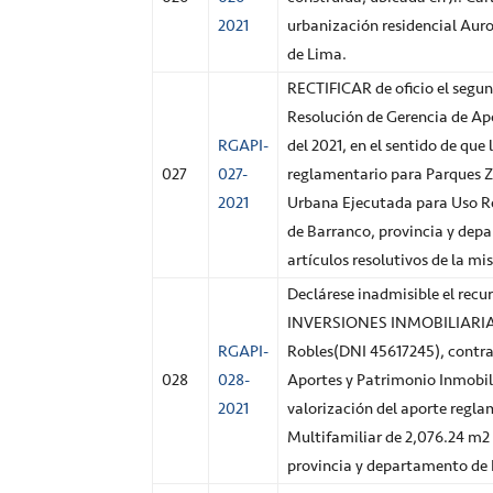
2021
urbanización residencial Auro
de Lima.
RECTIFICAR de oficio el segun
Resolución de Gerencia de Apo
RGAPI-
del 2021, en el sentido de que
027
027-
reglamentario para Parques Zo
2021
Urbana Ejecutada para Uso Re
de Barranco, provincia y dep
artículos resolutivos de la m
Declárese inadmisible el recu
INVERSIONES INMOBILIARIAS S
RGAPI-
Robles(DNI 45617245), contra
028
028-
Aportes y Patrimonio Inmobili
2021
valorización del aporte regla
Multifamiliar de 2,076.24 m2 d
provincia y departamento de 