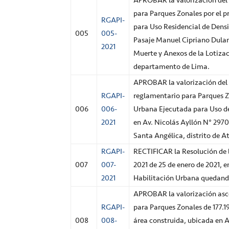
APROBAR la valorización del 
para Parques Zonales por el 
RGAPI-
para Uso Residencial de Dens
005
005-
Pasaje Manuel Cipriano Dulan
2021
Muerte y Anexos de la Lotizaci
departamento de Lima.
APROBAR la valorización del 
RGAPI-
reglamentario para Parques Z
006
006-
Urbana Ejecutada para Uso de 
2021
en Av. Nicolás Ayllón N° 2970
Santa Angélica, distrito de A
RGAPI-
RECTIFICAR la Resolución de 
007
007-
2021 de 25 de enero de 2021, 
2021
Habilitación Urbana quedand
APROBAR la valorización asce
RGAPI-
para Parques Zonales de 177.1
008
008-
área construida, ubicada en A