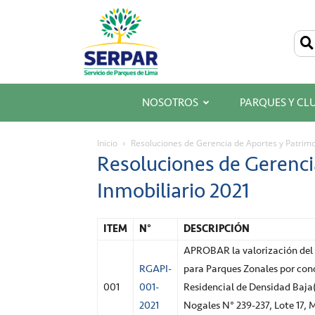
SERPAR
–
Servicio
de
Parques
de
Lima
NOSOTROS
PARQUES Y CL
Inicio
Resoluciones de Gerencia de Aportes y Patrimo
Resoluciones de Gerenci
Inmobiliario 2021
ITEM
N°
DESCRIPCIÓN
APROBAR la valorización del 
RGAPI-
para Parques Zonales por con
001
001-
Residencial de Densidad Baja(
2021
Nogales N° 239-237, Lote 17,