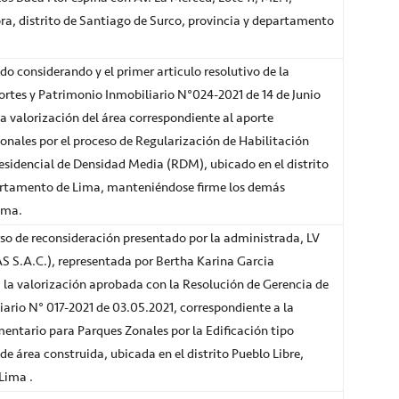
ra, distrito de Santiago de Surco, provincia y departamento
do considerando y el primer articulo resolutivo de la
rtes y Patrimonio Inmobiliario N°024-2021 de 14 de Junio
 la valorización del área correspondiente al aporte
nales por el proceso de Regularización de Habilitación
sidencial de Densidad Media (RDM), ubicado en el distrito
artamento de Lima, manteniéndose firme los demás
isma.
rso de reconsideración presentado por la administrada, LV
.A.C.), representada por Bertha Karina Garcia
 la valorización aprobada con la Resolución de Gerencia de
ario N° 017-2021 de 03.05.2021, correspondiente a la
mentario para Parques Zonales por la Edificación tipo
e área construida, ubicada en el distrito Pueblo Libre,
Lima .