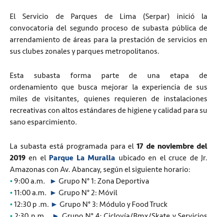
El Servicio de Parques de Lima (Serpar) inició la
convocatoria del segundo proceso de subasta pública de
arrendamiento de áreas para la prestación de servicios en
sus clubes zonales y parques metropolitanos.
Esta subasta forma parte de una etapa de
ordenamiento que busca mejorar la experiencia de sus
miles de visitantes, quienes requieren de instalaciones
recreativas con altos estándares de higiene y calidad para su
sano esparcimiento.
La subasta está programada para el
17 de noviembre del
2019
en el
Parque La Muralla
ubicado en el cruce de Jr.
Amazonas con Av. Abancay, según el siguiente horario:
•
9:00 a.m.
►
Grupo N° 1: Zona Deportiva
•
11:00 a.m.
►
Grupo N° 2: Móvil
•
12:30 p .m.
►
Grupo N° 3: Módulo y Food Truck
•
2:30 p.m.
►
Grupo N° 4: Ciclovía/Bmx/Skate y Servicios