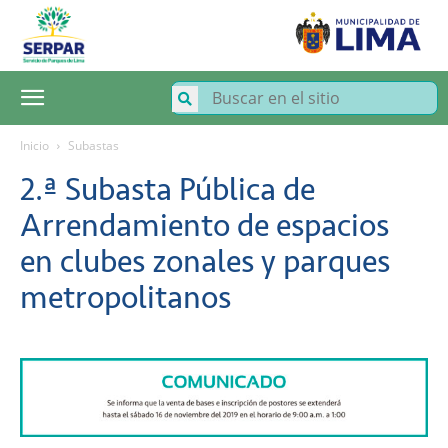
SERPAR
–
Servicio
de
Parques
de
Lima
Inicio
Subastas
2.ª Subasta Pública de
Arrendamiento de espacios
en clubes zonales y parques
metropolitanos