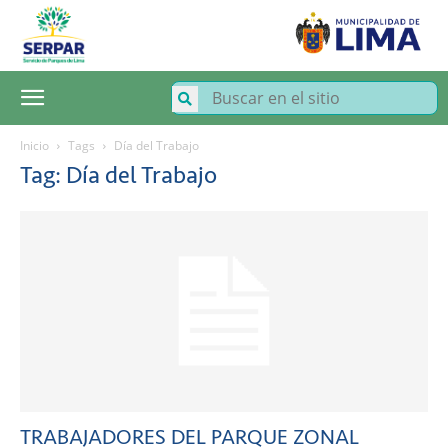
SERPAR
–
Servicio
de
Parques
de
Lima
Inicio
Tags
Día del Trabajo
Tag: Día del Trabajo
TRABAJADORES DEL PARQUE ZONAL