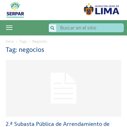
SERPAR
–
Servicio
de
Parques
de
Lima
Inicio
Tags
Negocios
Tag: negocios
2.ª Subasta Pública de Arrendamiento de