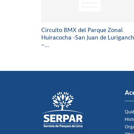
Circuito BMX del Parque Zonal
Huiracocha -San Juan de Luriganc
–...
Ac
Qui
Hist
Org