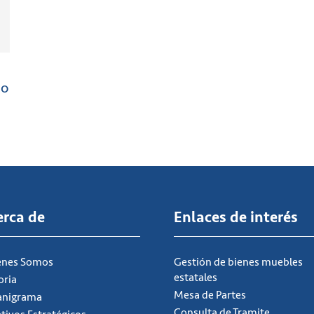
ho
erca de
Enlaces de interés
énes Somos
Gestión de bienes muebles
estatales
oria
Mesa de Partes
anigrama
Consulta de Tramite