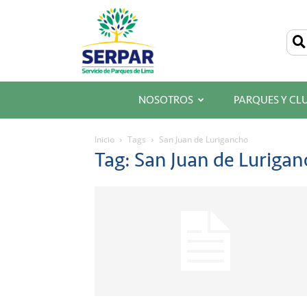
SERPAR
–
Servicio
de
Parques
de
Lima
NOSOTROS
PARQUES Y CL
Inicio
Tags
San Juan de Lurigancho
Tag: San Juan de Luriga