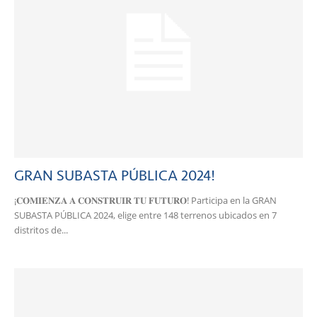
GRAN SUBASTA PÚBLICA 2024!
¡𝐂𝐎𝐌𝐈𝐄𝐍𝐙𝐀 𝐀 𝐂𝐎𝐍𝐒𝐓𝐑𝐔𝐈𝐑 𝐓𝐔 𝐅𝐔𝐓𝐔𝐑𝐎! Participa en la GRAN
SUBASTA PÚBLICA 2024, elige entre 148 terrenos ubicados en 7
distritos de...