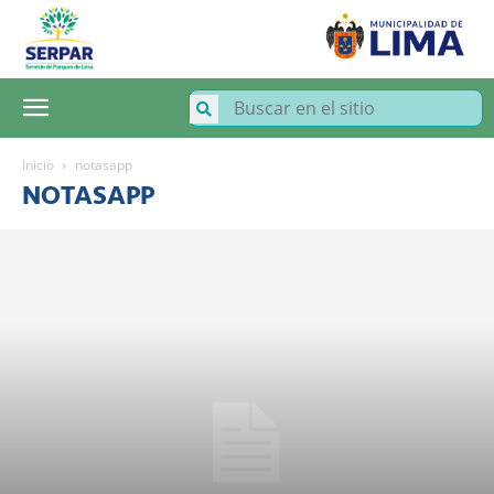
SERPAR
–
Servicio
de
Parques
de
Lima
Inicio
notasapp
NOTASAPP