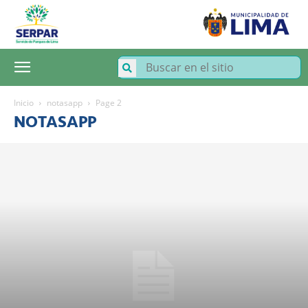
SERPAR
–
Servicio
de
Parques
de
Lima
Inicio
notasapp
Page 2
NOTASAPP