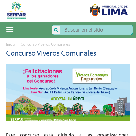
SERPAR
–
Servicio
de
Parques
de
Lima
Inicio
Concurso Viveros Comunales
Concurso Viveros Comunales
Este concurso está dirigido a las organizaciones,