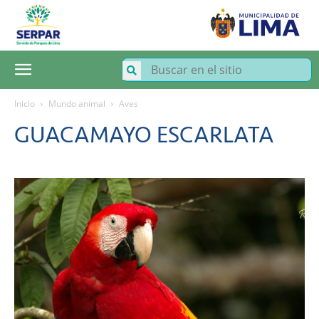
SERPAR
–
Servicio
de
Parques
de
Lima
Inicio
Mundo animal
Aves
GUACAMAYO ESCARLATA