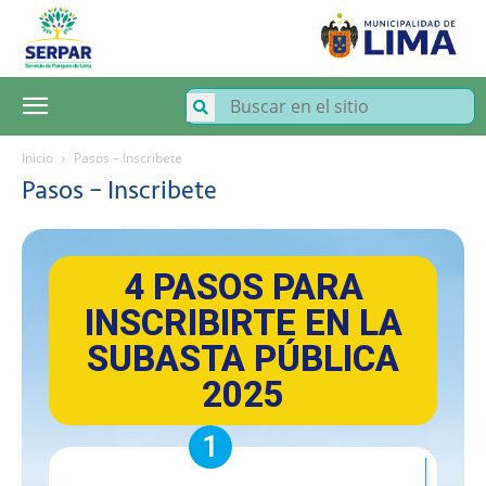
SERPAR
–
Servicio
de
Parques
de
Lima
Inicio
Pasos – Inscribete
Pasos – Inscribete
4 PASOS PARA
INSCRIBIRTE EN LA
SUBASTA PÚBLICA
2025
1